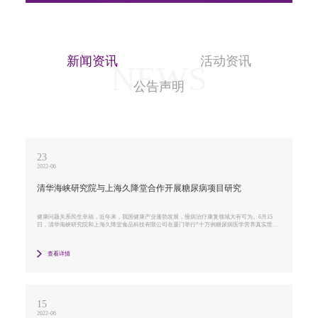
新闻资讯
活动资讯
NEWS
公告声明
23
2022-06
清华海峡研究院与上海久降堂合作开展糖尿病项目研究
健康问题关系民生幸福，近年来，我国健康产业蓬勃发展，慢病治疗康复领域大有可为。6月15
日，清华海峡研究院和上海久降堂食品科技有限公司在厦门举行“十万例糖尿病医学营养真实世界
研究合作项目”签约仪式。
查看详情
15
2022-06