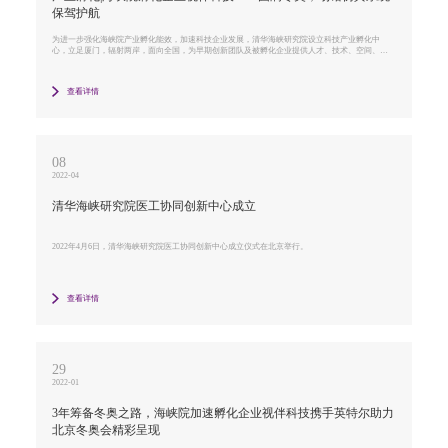
保驾护航
为进一步强化海峡院产业孵化能效，加速科技企业发展，清华海峡研究院设立科技产业孵化中
心，立足厦门，辐射两岸，面向全国，为早期创新团队及被孵化企业提供人才、技术、空间、资
本、市场等全方位服务，加速孵化培育创新团队，以科技赋能企业发展，并将对优质项目进行宣
传推广。
查看详情
08
2022-04
清华海峡研究院医工协同创新中心成立
2022年4月6日，清华海峡研究院医工协同创新中心成立仪式在北京举行。
查看详情
29
2022-01
3年筹备冬奥之路，海峡院加速孵化企业视伴科技携手英特尔助力
北京冬奥会精彩呈现