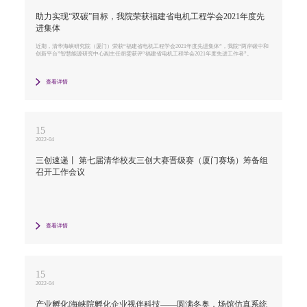
助力实现“双碳”目标，我院荣获福建省电机工程学会2021年度先
进集体
近期，清华海峡研究院（厦门）荣获“福建省电机工程学会2021年度先进集体”，我院“两岸碳中和
创新平台”智慧能源研究中心副主任胡雯获评“福建省电机工程学会2021年度先进工作者”。
查看详情
15
2022-04
三创速递丨 第七届清华校友三创大赛晋级赛（厦门赛场​）筹备组
召开工作会议
查看详情
15
2022-04
产业孵化|海峡院孵化企业视伴科技——圆满冬奥，场馆仿真系统