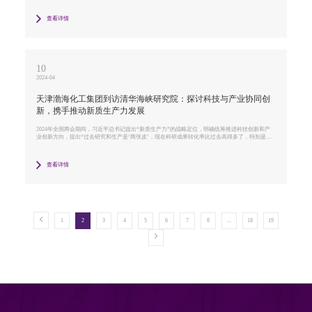
查看详情
10
2024-04
天津渤海化工集团到访清华海峡研究院：探讨科技与产业协同创
新，携手推动新质生产力发展
2024年全国两会期间，习近平总书记提出“新质生产力”的战略定位，明确统筹推进科技创新和产
业创新方向，提出“过去研究和生产是‘两张皮’，现在科研成果转化率比过去高得多了，特别是企
业自身直接研发形成成果转化，院校和企业形成共同体，这样的趋势、方向是对的，要快马加
鞭，把激励、促进政策进一步抓好。”
查看详情
1
2
3
4
5
6
7
8
...
18
19