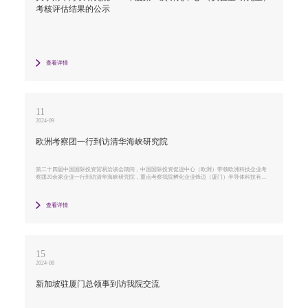
考核评估结果的公示
查看详情
11
2024-09
欧洲考察团一行到访清华海峡研究院
第二十四届中国国际投资贸易洽谈会期间，中国国际投资促进中心（欧洲）带领欧洲科技企业考
察团20余家企业一行到访清华海峡研究院，重点考察我院孵化企业锋迈（厦门）半导体科技有限
公司（以下简称锋迈半导体），并就重点关注的生命健康、绿色科技、智能制造和信息技术等领
域与海峡院深度交流。
查看详情
15
2024-08
新加坡驻厦门总领事到访我院交流