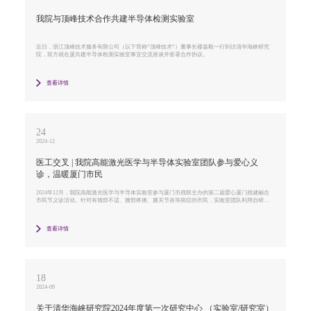
我院与顶峰技术合作共建半导体检测实验室
近日，浙江顶峰技术服务有限公司（以下简称“顶峰技术“）董事长楼嘉毅一行到访清华海峡研究
院，双方就在厦共建半导体检测实验室事宜交流座谈并签署合作协议。
查看详情
24
2024-12
医工交叉 | 我院高能激光医学与半导体实验室团队参与爱心义
诊，温暖厦门市民
2024年12月，我院高能激光医学与半导体实验室参与厦门市残联主办的第二届爱心厦门残健融合
市民节义诊活动。针对有颈部不适、腰部疼痛、膝关节炎等病症的市民，实验室团队利用自研的
高能激光半导体康复设备，现场为广大市民们开展高能激光理疗的体验，体验者在治疗后纷纷表
示症状得到明显缓解与改善。
查看详情
18
2024-09
关于清华海峡研究院2024年度第一次研究中心 （实验室/研究室）