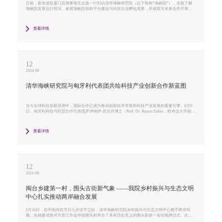
日前，新加坡驻厦门总领事馆庄志嘉一行到访清华海峡研究院（以下简称“海峡院”），全面了解
海峡院发展运行情况，参观海峡院创新平台建设与科技企业孵化成果，并就双方未来合作开展交
流探讨。
查看详情
12
2024-08
清华海峡研究院与匈牙利代表团共绘科技产业创新合作新蓝图
当今全球科技创新浪潮中，国际合作已成为推动创新技术革新和科技产业发展的重要引擎。8月9
日，匈牙利科技与经贸合作代表团罗伊纳伊·若尔丹博士（Prof. Dr. Rajnai Zoltán，欧布达大学副校
长兼邦奇机械工程和安全技术学院院长）一行到访清华海峡研究院，双方就跨国科技产业创新合
作等领域合作深度交流并达成了多项共识。
查看详情
12
2024-08
闽台乡建第一村，围头古街新气象 ——我院乡村振兴与生态文明
中心扎实推动两岸融合发展
8月10日，在中国传统节日七夕佳节之际，清华海峡研究院乡村振兴与生态文明中心携手两岸同
胞，在福建省泉州市晋江市金井镇围头村举办了具有历史意义的围头新娘一条街揭牌仪式。此次
活动不仅标志着两岸文化交流的新里程碑，更是两岸同胞情感纽带的进一步加固。