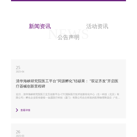
新闻资讯
活动资讯
NEWS
公告声明
25
2025-04
清华海峡研究院医工平台“同源孵化”结硕果： “双证齐发”开启医
疗器械创新里程碑
近日，清华海峡研究院医工交叉创新平台-CTC国际医疗技术创新转化中心（生一科技（北京）有
限公司）孵化企业双传捷报---如愿医疗科技（厦门）有限公司自主研发的医用物理降温仪（“生物
物理辅助化疗康复装置”）与北京生一科技有限公司的一次性使用胸腔引流套件（“袖珍便携胸腔
闭式引流装置”）同步获批医疗器械二类注册证。
查看详情
26
2025-03