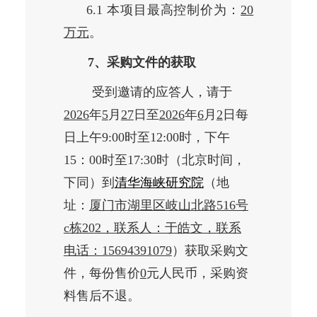
6.1 本项目最高控制价为：
20
万元
。
7、采购文件的获取
受到邀请的应答人，请于
2026
年
5
月
27
日至
2026
年
6
月
2
日每
日上午9:00时至12:00时，下午
15：00时至17:30时（北京时间，
下同）到
清华海峡研究院
（地
址：
厦门市湖里区岐山北路516号
c栋202，联系人：于皓文，联系
电话：15694391079
）获取采购文
件，每份售价
0
元人民币，采购资
料售后不退。