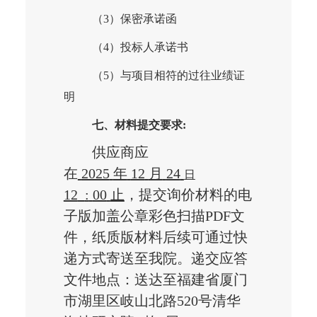
（
3）保密承诺函
（
4）投标人承诺书
（
5）与项目相符的过往业绩证
明
七、材料提交要求
:
供应商应
在
2025
年
12
月
24
日
12
:
00
止
，提交询价材料的电
子版加盖公章彩色扫描
PDF文
件，纸质版材料后续可通过快
递方式寄送至我院。递交应答
文件地点：
送达至福建省厦门
市湖里区岐山北路
520号清华