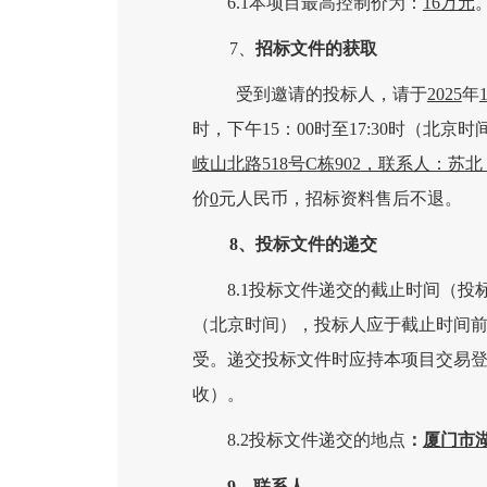
6.1本项目最高控制价为：
16万元
7、
招标文件的获取
受到邀请的投标人，请于
2025
年
时，下午15：00时至17:30时（北京
岐山北路
51
8
号
C
栋
90
2
，联系人：苏北
价
0
元人民币，招标资料售后不退
。
8、投标文件的递交
8.1投标文件递交的截止时间（投
（北京时间），投标人应于截止时间
受。递交投标文件时应持本项目交易
收）。
8.2
投标文件递交的地点
：
厦门市
9、联系人