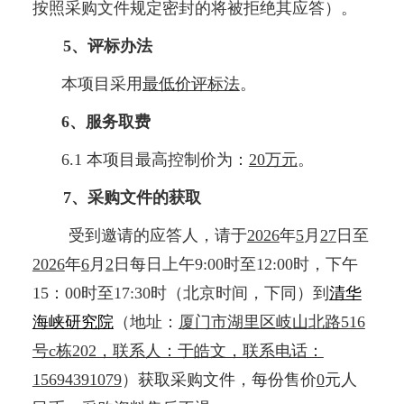
按照采购文件规定密封的将被拒绝其应答）。
5、评标办法
本项目采用
最低价评标法
。
6、服务取费
6.1 本项目最高控制价为：
20万元
。
7、采购文件的获取
受到邀请的应答人，请于
2026
年
5
月
27
日至
2026
年
6
月
2
日每日上午9:00时至12:00时，下午
15：00时至17:30时（北京时间，下同）到
清华
海峡研究院
（地址：
厦门市湖里区岐山北路516
号c栋202，联系人：于皓文，联系电话：
15694391079
）获取采购文件，每份售价
0
元人