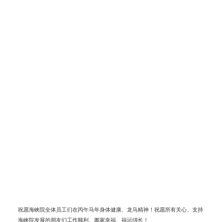
祝愿海峡院全体员工们在丙午马年身体健康、龙马精神！祝愿所有关心、支持
海峡院发展的朋友们工作顺利、阖家幸福、福运绵长！