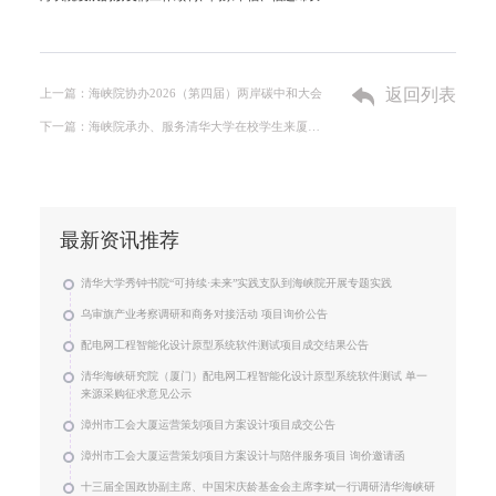
返回列表
上一篇：海峡院协办2026（第四届）两岸碳中和大会
下一篇：海峡院承办、服务清华大学在校学生来厦社会实践
最新资讯推荐
清华大学秀钟书院“可持续·未来”实践支队到海峡院开展专题实践
乌审旗产业考察调研和商务对接活动 项目询价公告
配电网工程智能化设计原型系统软件测试项目成交结果公告
清华海峡研究院（厦门）配电网工程智能化设计原型系统软件测试 单一
来源采购征求意见公示
漳州市工会大厦运营策划项目方案设计项目成交公告
漳州市工会大厦运营策划项目方案设计与陪伴服务项目 询价邀请函
十三届全国政协副主席、中国宋庆龄基金会主席李斌一行调研清华海峡研