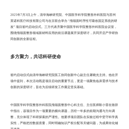
2025年7月3日上午，清华海峡研究院、中国医学科学院整形外科医院与苏州
英诺科医疗科技有限公司与在京联合举办 “颅颌面时序性可吸收固定系统的研
发” 项目签约启动仪式。三方代表齐聚中国医学科学院整形外科医院会议室，
围绕颅颌面整形领域新材料应用的前沿课题展开深度研讨，共同开启产学研协
同创新的全新征程。
多方聚力，共话科研使命
签约启动仪式由清华海峡研究院医工协同创新中心副主任屠晓光主持。他在开
场中提到，本次活动既是项目启动的重要节点，更是一场聚焦临床需求与技术
创新的深度研讨，旨在为后续研发工作奠定坚实基础。
中国医学科学院整形外科医院颅颌面整形中心科主任、主任医师靳小雷在致辞
中指出，该项目作为一项重要的横向课题，历经一年多的前期沟通与方向调
整，充分体现了科研探索的严谨性。他要求项目团队在实验过程中坚守科学真
实性，严格把控数据质量，同时明确知识产权分配等关键问题，为成果转化铺