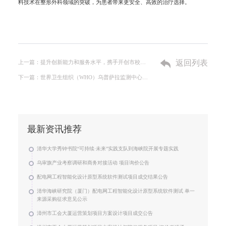
料技术在整形外科领域的突破，为患者带来更安全、高效的治疗选择。
返回列表
上一篇：提升创新能力和服务水平，携手开创市校合作新局面
下一篇：世界卫生组织（WHO）乌普萨拉监测中心专家到海峡院交流
最新资讯推荐
清华大学秀钟书院“可持续·未来”实践支队到海峡院开展专题实践
乌审旗产业考察调研和商务对接活动 项目询价公告
配电网工程智能化设计原型系统软件测试项目成交结果公告
清华海峡研究院（厦门）配电网工程智能化设计原型系统软件测试 单一
来源采购征求意见公示
漳州市工会大厦运营策划项目方案设计项目成交公告