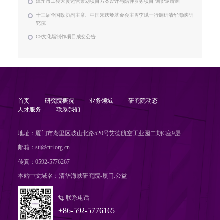
漳州市工会大厦运营策划项目方案设计与陪伴服务项目 询价邀请函
十三届全国政协副主席、中国宋庆龄基金会主席李斌一行调研清华海峡研
究院
C9文化墙制作项目成交公告
首页
研究院概况
业务领域
研究院动态
人才服务
联系我们
地址：厦门市湖里区岐山北路520号艾德航空工业园二期C座9层
邮箱：sti@ctri.org.cn
传真：0592-5776267
本站中文域名：清华海峡研究院-厦门.公益
联系电话
+86-592-5776165