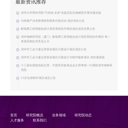
最新资讯推荐
清华大学秀钟书院“可持续·未来”实践支队到海峡院开展专题实践
乌审旗产业考察调研和商务对接活动 项目询价公告
配电网工程智能化设计原型系统软件测试项目成交结果公告
清华海峡研究院（厦门）配电网工程智能化设计原型系统软件测试 单一
来源采购征求意见公示
漳州市工会大厦运营策划项目方案设计项目成交公告
漳州市工会大厦运营策划项目方案设计与陪伴服务项目 询价邀请函
十三届全国政协副主席、中国宋庆龄基金会主席李斌一行调研清华海峡研
究院
C9文化墙制作项目成交公告
首页
研究院概况
业务领域
研究院动态
人才服务
联系我们