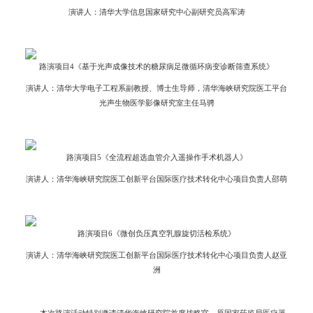
演讲人：清华大学信息国家研究中心副研究员高军涛
路演项目4《基于光声成像技术的糖尿病足微循环病变诊断筛查系统》
演讲人：清华大学电子工程系副教授、博士生导师，清华海峡研究院医工平台
光声生物医学影像研究室主任马骋
路演项目5《全流程超选血管介入遥操作手术机器人》
演讲人：清华海峡研究院医工创新平台国际医疗技术转化中心项目负责人邵萌
路演项目6《微创负压真空乳腺旋切活检系统》
演讲人：清华海峡研究院医工创新平台国际医疗技术转化中心项目负责人赵亚
洲