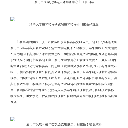
厦门市医学交流与人才服务中心主任林国清
清华大学技术转移研究院技术转移部门主任张鑫蕊
主会场活动伊始，厦门市发展和改革委员会党组成员、副主任李晓燕代表
厦门市向与会客人表示欢迎；清华大学电机系长聘教授、清华海峡研究院副院
长周远翔向来宾介绍了海峡院聚焦医工和新能源重点产业领域的发展思路与阶
段性成果；厦门市政协副主席、厦门大学附属心血管病医院院长王焱与中国华
电集团福建分公司党委委员、副总经理黄彪斌分别在致辞中介绍了与海峡院在
医工、新能源两大创新平台的具体合作情况，展望了与清华科技创新资源强强
联手、围绕联合科研及示范工程方面正在进行的多个务实合作项目与前景。嘉
宾们在致辞中一致强调了科技创新与产业融合在推动高质量发展中的关键作
用，明确将通过清华海峡研究院导入更多清华科技创新资源，围绕技术转移、
临床科研、重大示范工程及海峡院创新平台建设共同助力厦门经济社会高质量
发展。
厦门市发展和改革委员会党组成员、副主任李晓燕致辞