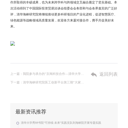
作所取得的丰硕成果，也为未来跨学科与跨领域交叉融合奠定了坚实基础。本
次活动得到了中国国际投资贸易洽谈会组委会会务部和与会各界嘉宾的广泛好
评，清华海峡研究院将继续推动更多科研项目的产业化进程，促进智慧医疗、
绿色能源等战略领域高质量发展，欢迎各方来厦对接合作，携手共促美好未
来。
返回列表
上一篇：我院参与承办的“京闽科技合作—清华大学技术转移研究院福州专场推介活动”在福州成功举行
下一篇：清华海峡研究院医工创新平台第三期“大家对话” 活动于2024首都国际医学大会上成功举办
最新资讯推荐
清华大学秀钟书院“可持续·未来”实践支队到海峡院开展专题实践