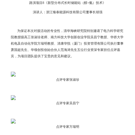
路演项目8《新型分布式长时储能站（醇+氨）技术》
演讲人：浙江臻泰能源科技有限公司董事长胡强
为保证本次对接活动的专业性，清华海峡研究院特别邀请了电力科学研究
院教授级高工张淑珍老师、南方科技大学创新创业学院吴昌宁教授、华侨大学
机电及自动化学院方瑞明教授、清康华悦（厦门）投资管理有限公司执行董事
萧国超先生、华领创投创始合伙人范海涛先生五位行业资深专家担任点评嘉
宾，为项目团队提供了宝贵的意见和建议。
点评专家张淑珍
点评专家吴昌宁
点评专家方瑞明