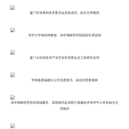
厦门市发展和改革委员会党组成员、副主任李晓燕
清华大学电机聘教授、清华海峡研究院副院长周远翔
厦门火炬高技术产业开发区管委会总工程师吴志伟
华电集团福建分公司党委委员、副总经理黄彪斌
清华海峡研究院首席战略官、原国家药监局医疗器械技术审评中心常务副主任
范晓东