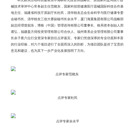
本次路演活动特别邀请清华海峡研究院首席战略官、原国家药监局医疗器
械技术审评中心常务副主任范晓东，国家科技部健康医疗器械国际科技合作基
地主任、福建省科技厅原副厅长杜民，清华校友总会生命科学与医疗健康专委
会秘书长、清华校友三创大赛副秘书长余永平，厦门海翼集团有限公司战略部
副总经理曾韶东，博格（中国）管理咨询有限公司董事长、格局资本创始人郑
甫弘，福建盈方得投资管理有限公司合伙人、福州青系企业管理有限公司董事
长余子夜六位行业资深专家担任点评嘉宾。专家们凭借深厚的专业功底和丰富
的行业经验，对六个项目进行了全面而深入的剖析，为项目团队提供了宝贵的
意见和建议，也为其下一步产业化发展指明了方向。
点评专家范晓东
点评专家杜民
点评专家余永平