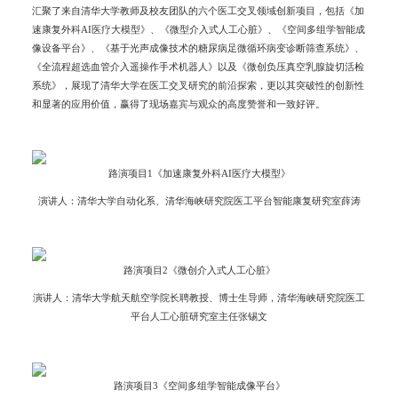
汇聚了来自清华大学教师及校友团队的六个医工交叉领域创新项目，包括《加
速康复外科AI医疗大模型》、《微型介入式人工心脏》、《空间多组学智能成
像设备平台》、《基于光声成像技术的糖尿病足微循环病变诊断筛查系统》、
《全流程超选血管介入遥操作手术机器人》以及《微创负压真空乳腺旋切活检
系统》，展现了清华大学在医工交叉研究的前沿探索，更以其突破性的创新性
和显著的应用价值，赢得了现场嘉宾与观众的高度赞誉和一致好评。
路演项目1《加速康复外科AI医疗大模型》
演讲人：清华大学自动化系、清华海峡研究院医工平台智能康复研究室薛涛
路演项目2《微创介入式人工心脏》
演讲人：清华大学航天航空学院长聘教授、博士生导师，清华海峡研究院医工
平台人工心脏研究室主任张锡文
路演项目3《空间多组学智能成像平台》