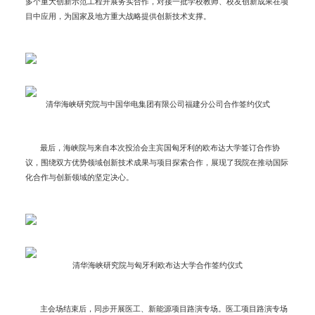
多个重大创新示范工程开展务实合作，对接一批学校教师、校友创新成果在项
目中应用，为国家及地方重大战略提供创新技术支撑。
清华海峡研究院与中国华电集团有限公司福建分公司合作签约仪式
最后，海峡院与来自本次投洽会主宾国匈牙利的欧布达大学签订合作协
议，围绕双方优势领域创新技术成果与项目探索合作，展现了我院在推动国际
化合作与创新领域的坚定决心。
清华海峡研究院与匈牙利欧布达大学合作签约仪式
主会场结束后，同步开展医工、新能源项目路演专场。医工项目路演专场