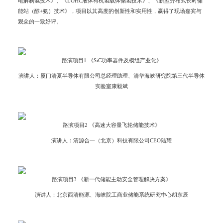
电解制氢技术》、《LOHC液体有机氢载体储氢技术》、《新型分布式长时储
能站（醇+氨）技术》，项目以其高度的创新性和实用性，赢得了现场嘉宾与
观众的一致好评。
路演项目1 《SiC功率器件及模组产业化》
演讲人：厦门清夏半导体有限公司总经理助理、清华海峡研究院第三代半导体
实验室康毅斌
路演项目2 《高速大容量飞轮储能技术》
演讲人：清源合一（北京）科技有限公司CEO陆耀
路演项目3 《新一代储能主动安全管理解决方案》
演讲人：北京西清能源、海峡院工商业储能系统研究中心胡东辰