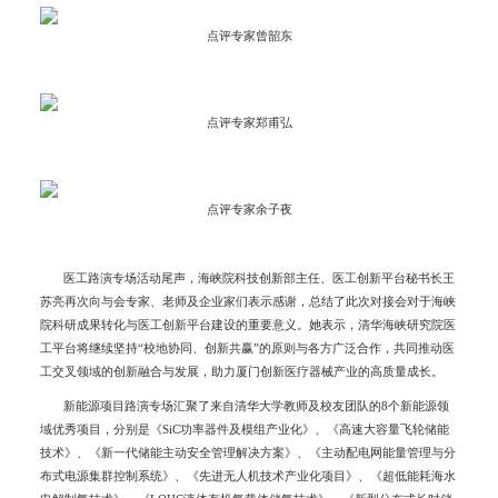
点评专家曾韶东
点评专家郑甫弘
点评专家余子夜
医工路演专场活动尾声，海峡院科技创新部主任、医工创新平台秘书长王
苏亮再次向与会专家、老师及企业家们表示感谢，总结了此次对接会对于海峡
院科研成果转化与医工创新平台建设的重要意义。她表示，清华海峡研究院医
工平台将继续坚持“校地协同、创新共赢”的原则与各方广泛合作，共同推动医
工交叉领域的创新融合与发展，助力厦门创新医疗器械产业的高质量成长。
新能源项目路演专场汇聚了来自清华大学教师及校友团队的8个新能源领
域优秀项目，分别是《SiC功率器件及模组产业化》、《高速大容量飞轮储能
技术》、《新一代储能主动安全管理解决方案》、《主动配电网能量管理与分
布式电源集群控制系统》、《先进无人机技术产业化项目》、《超低能耗海水