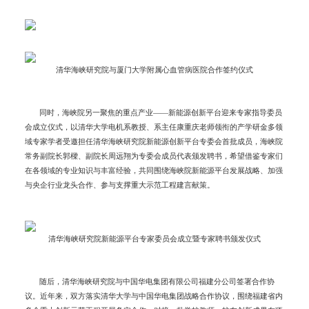
清华海峡研究院与厦门大学附属心血管病医院合作签约仪式
同时，海峡院另一聚焦的重点产业——新能源创新平台迎来专家指导委员
会成立仪式，以清华大学电机系教授、系主任康重庆老师领衔的产学研金多领
域专家学者受邀担任清华海峡研究院新能源创新平台专委会首批成员，海峡院
常务副院长郭樑、副院长周远翔为专委会成员代表颁发聘书，希望借鉴专家们
在各领域的专业知识与丰富经验，共同围绕海峡院新能源平台发展战略、加强
与央企行业龙头合作、参与支撑重大示范工程建言献策。
清华海峡研究院新能源平台专家委员会成立暨专家聘书颁发仪式
随后，清华海峡研究院与中国华电集团有限公司福建分公司签署合作协
议。近年来，双方落实清华大学与中国华电集团战略合作协议，围绕福建省内