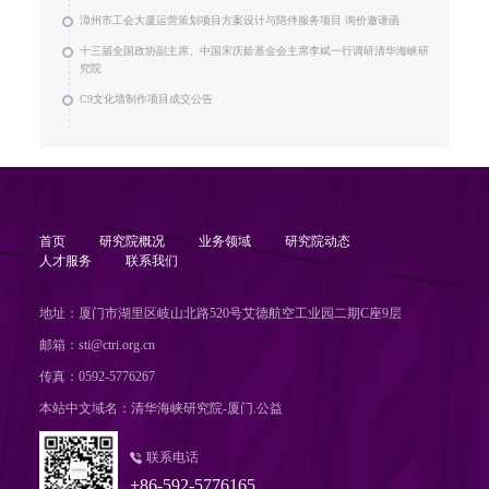
漳州市工会大厦运营策划项目方案设计与陪伴服务项目 询价邀请函
十三届全国政协副主席、中国宋庆龄基金会主席李斌一行调研清华海峡研
究院
C9文化墙制作项目成交公告
首页
研究院概况
业务领域
研究院动态
人才服务
联系我们
地址：厦门市湖里区岐山北路520号艾德航空工业园二期C座9层
邮箱：sti@ctri.org.cn
传真：0592-5776267
本站中文域名：清华海峡研究院-厦门.公益
联系电话
+86-592-5776165