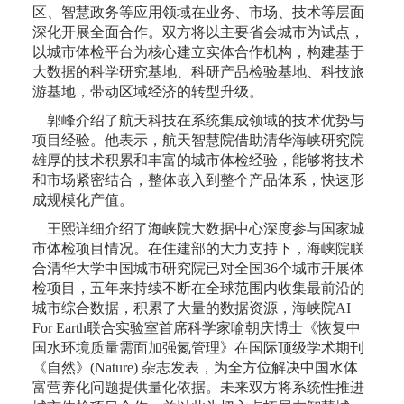
区、智慧政务等应用领域在业务、市场、技术等层面
深化开展全面合作。双方将以主要省会城市为试点，
以城市体检平台为核心建立实体合作机构，构建基于
大数据的科学研究基地、科研产品检验基地、科技旅
游基地，带动区域经济的转型升级。
郭峰介绍了航天科技在系统集成领域的技术优势与
项目经验。他表示，航天智慧院借助清华海峡研究院
雄厚的技术积累和丰富的城市体检经验，能够将技术
和市场紧密结合，整体嵌入到整个产品体系，快速形
成规模化产值。
王熙详细介绍了海峡院大数据中心深度参与国家城
市体检项目情况。在住建部的大力支持下，海峡院联
合清华大学中国城市研究院已对全国36个城市开展体
检项目，五年来持续不断在全球范围内收集最前沿的
城市综合数据，积累了大量的数据资源，海峡院AI
For Earth联合实验室首席科学家喻朝庆博士《恢复中
国水环境质量需面加强氮管理》在国际顶级学术期刊
《自然》(Nature) 杂志发表，为全方位解决中国水体
富营养化问题提供量化依据。未来双方将系统性推进