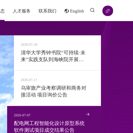
动态
人才服务
联系我们
English
2026-07-29
06
服务
联系我们
清华大学秀钟书院“可持续·未
来”实践支队到海峡院开展专
务生态体系
题实践
才聚厦
2026-07-17
乌审旗产业考察调研和商务对
接活动 项目询价公告
2026-07-07
配电网工程智能化设计原型系统
软件测试项目成交结果公告