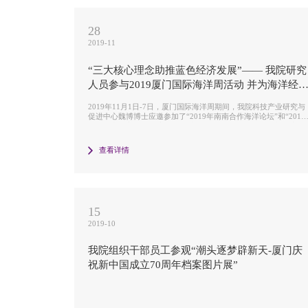
28
2019-11
“三大核心理念助推蓝色经济发展”—— 我院研究
人员参与2019厦门国际海洋周活动 并为海洋经
可持续发展献计献策
2019年11月1日-7日，厦门国际海洋周期间，我院科技产业研究与
促进中心魏博博士应邀参加了“2019年南南合作海洋论坛”和“2019
年发展中国家海洋经济论坛”，并分别在两个论坛做了题为“创新、
绿色、开放，共促‘一带一路’蓝色经济合作”和“紧抓‘一带一路’机
遇，促进现代海洋经济绿色发展”的主旨发言。
查看详情
15
2019-10
我院组织干部员工参观“潮头逐梦辟新天-厦门庆
祝新中国成立70周年档案图片展”